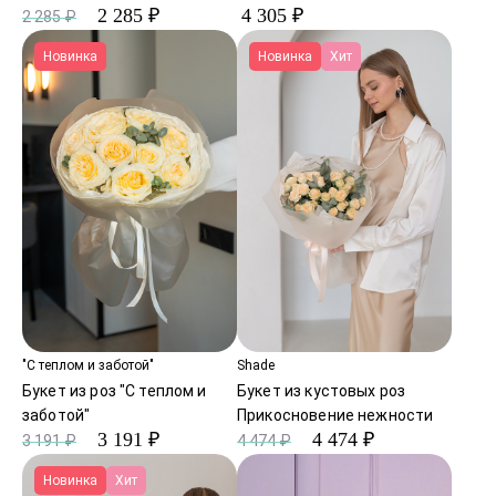
2 285 ₽
4 305 ₽
2 285 ₽
Новинка
Новинка
Хит
"С теплом и заботой"
Shade
Букет из роз "С теплом и
Букет из кустовых роз
заботой"
Прикосновение нежности
3 191 ₽
4 474 ₽
3 191 ₽
4 474 ₽
Новинка
Хит