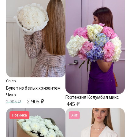
Chico
Букет из белых хризантем
Чико
Гортензия Колумбия микс
2 905 ₽
2 905 ₽
445 ₽
Новинка
Хит