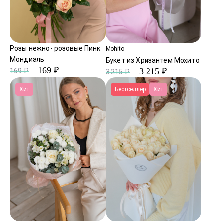
Розы нежно- розовые Пинк
Mohito
Мондиаль
Букет из Хризантем Мохито
169 ₽
3 215 ₽
169 ₽
3 215 ₽
Хит
Бестселлер
Хит