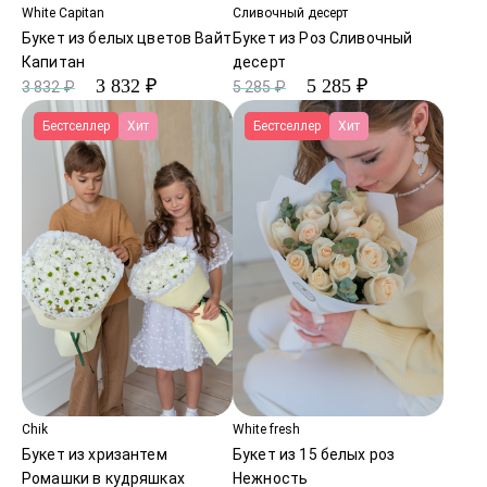
White Capitan
Сливочный десерт
Букет из белых цветов Вайт
Букет из Роз Сливочный
Капитан
десерт
3 832 ₽
5 285 ₽
3 832 ₽
5 285 ₽
Бестселлер
Хит
Бестселлер
Хит
Chik
White fresh
Букет из хризантем
Букет из 15 белых роз
Ромашки в кудряшках
Нежность