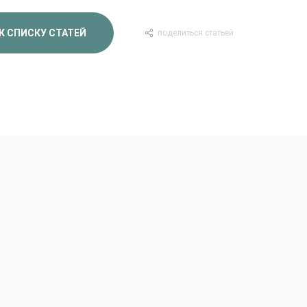
К СПИСКУ СТАТЕЙ
поделиться статьей
Корзины с цветами
Эффект WoW
Подарки Игрушки Откры
Уютный дом