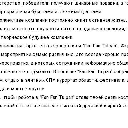
терство, победители получают шикарные подарки, а г
прекрасными букетами и свежими цветами.
оллективе компании постоянно кипит активная жизнь.
ь возможность поучаствовать в создании коллекций,
и творческое будущее компании.
ишенка на торте - это корпоративы "Fan Fan Tulpan". 
мероприятий самые различные, это всегда хорошо пр
ероприятия, в которых сотрудники неформально общаю
 конечно же, отдыхают. В копилке "Fan Fan Tulpan" собр
м, отдых в элитных СПА курортах области, фестивали,
да и многое другое.
 чтобы работа в "Fan Fan Tulpan" стала твоей реальнос
вь свой отклик и стань частью этой дружной и яркой к