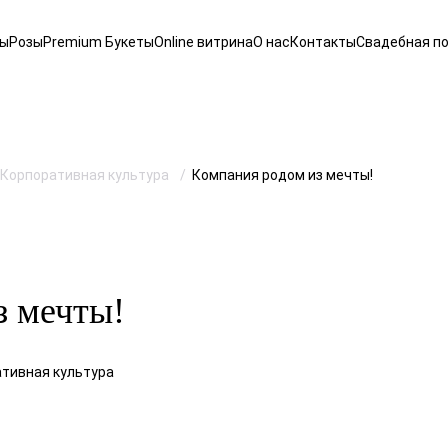
ты
Розы
Premium Букеты
Online витрина
О нас
Контакты
Свадебная п
Корпоративная культура
Компания родом из мечты!
з мечты!
ативная культура