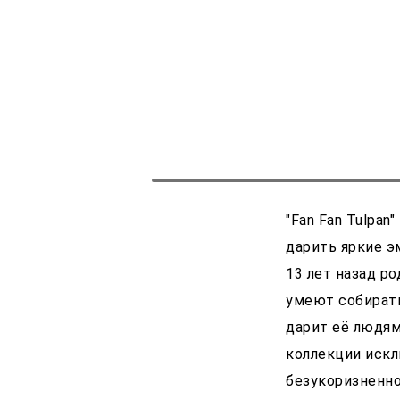
"Fan Fan Tulpa
дарить яркие эм
13 лет назад р
умеют собирать
дарит её людям
коллекции искл
безукоризненно