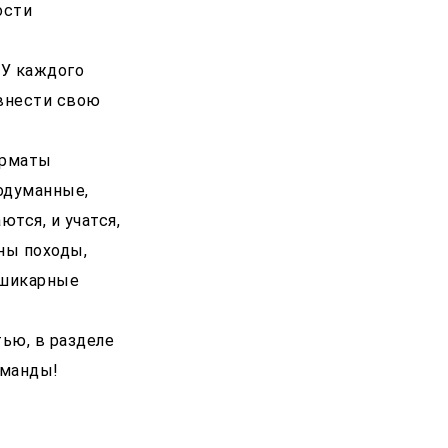
ости
 У каждого
 внести свою
Форматы
одуманные,
тся, и учатся,
аны походы,
 шикарные
тью, в разделе
оманды!