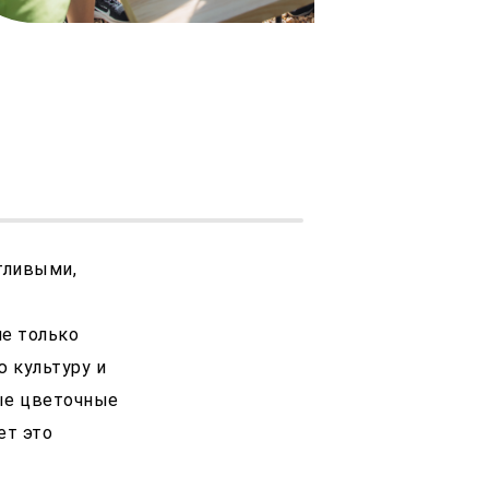
стливыми,
не только
 культуру и
ые цветочные
ет это