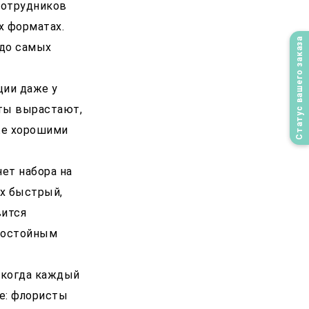
сотрудников
х форматах.
Статус вашего заказа
 до самых
ции даже у
сты вырастают,
же хорошими
ет набора на
их быстрый,
вится
достойным
 когда каждый
е: флористы