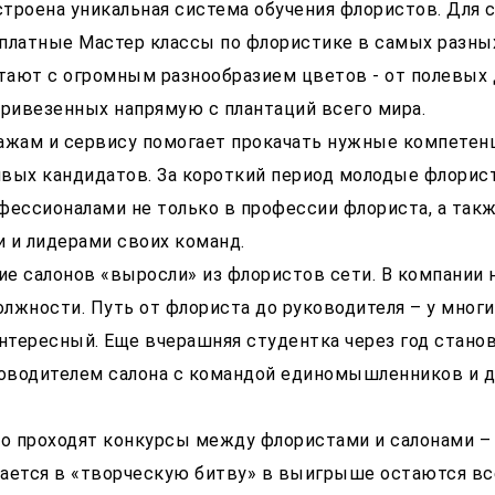
троена уникальная система обучения флористов. Для 
платные Мастер классы по флористике в самых разны
тают с огромным разнообразием цветов - от полевых
привезенных напрямую с плантаций всего мира.
ажам и сервису помогает прокачать нужные компетен
ивых кандидатов. За короткий период молодые флори
фессионалами не только в профессии флориста, а так
 и лидерами своих команд.
е салонов «выросли» из флористов сети. В компании н
лжности. Путь от флориста до руководителя – у мног
интересный. Еще вчерашняя студентка через год стано
оводителем салона с командой единомышленников и 
но проходят конкурсы между флористами и салонами –
ается в «творческую битву» в выигрыше остаются вс