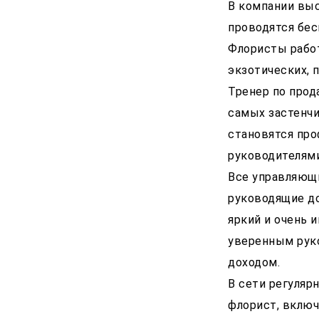
В компании выс
проводятся бес
Флористы рабо
экзотических, 
Тренер по прод
самых застенч
становятся про
руководителями
Все управляющи
руководящие до
яркий и очень 
уверенным рук
доходом.
В сети регуляр
флорист, включ