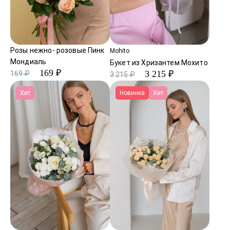
Розы нежно- розовые Пинк
Mohito
Мондиаль
Букет из Хризантем Мохито
169 ₽
3 215 ₽
169 ₽
3 215 ₽
Хит
Новинка
Хит