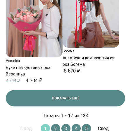
Богема
Авторская композиция из
Veronica
роз Богема
Букет из кустовых роз
6 670 ₽
Вероника
4 704 ₽
4 704 ₽
ПОКАЗАТЬ ЕЩЁ
Товары 1 - 12 из 134
Пред.
1
2
3
4
5
След.