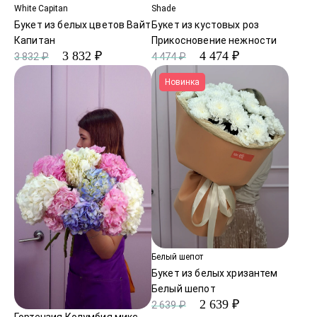
White Capitan
Shade
Букет из белых цветов Вайт
Букет из кустовых роз
Капитан
Прикосновение нежности
3 832 ₽
4 474 ₽
3 832 ₽
4 474 ₽
Новинка
Белый шепот
Букет из белых хризантем
Белый шепот
2 639 ₽
2 639 ₽
Гортензия Колумбия микс