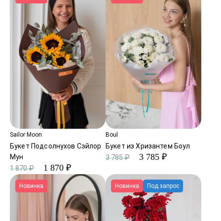
Sailor Moon
Boul
Букет Подсолнухов Сэйлор
Букет из Хризантем Боул
3 785 ₽
Мун
3 785 ₽
1 870 ₽
1 870 ₽
Новинка
Новинка
Под запрос