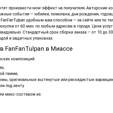
отят произвести wow-эффект на получателя. Авторские к
ажные события — юбилеи, помолвки, дни рождения, годов
 FanFanTulpan удобным вам способом — на сайте или по т
покупки от 60 мин. по любым адресам в городе. Цена услуг
видуально. Стандартный срок сборки заказа — от 10 до 3
одой и защитных упаковках.
в FanFanTulpan в Миассе
ских композиций:
ах;
ой гамме;
ормы, оригинальные вытянутые или раскидистые вариации
и под ленту.
ли микс-составом из: