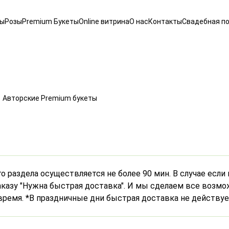
ты
Розы
Premium Букеты
Online витрина
О нас
Контакты
Свадебная п
Авторские Premium букеты
о раздела осуществляется не более 90 мин. В случае если
казу "Нужна быстрая доставка". И мы сделаем все возмож
время. *В праздничные дни быстрая доставка не действуе