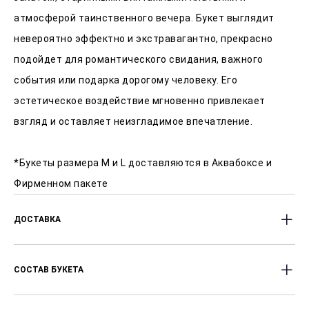
атмосферой таинственного вечера. Букет выглядит
невероятно эффектно и экстравагантно, прекрасно
подойдет для романтического свидания, важного
события или подарка дорогому человеку. Его
эстетическое воздействие мгновенно привлекает
взгляд и оставляет неизгладимое впечатление.
*Букеты размера M и L доставляются в Аквабоксе и
Фирменном пакете
ДОСТАВКА
Доставляем цветы с 8:00 до 23:00 часов.
СОСТАВ БУКЕТА
Оперативность доставки от 1 часа после заказа.