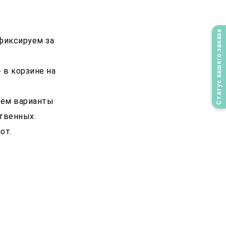
Статус вашего заказа
афиксируем за
 в корзине на
рём варианты
твенных.
от.