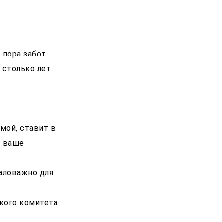
 пора забот.
 столько лет
омой, ставит в
, ваше
аловажно для
кого комитета