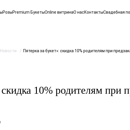
ты
Розы
Premium Букеты
Online витрина
О нас
Контакты
Свадебная п
Новости
Пятерка за букет»: скидка 10% родителям при предзак
: скидка 10% родителям при п
и