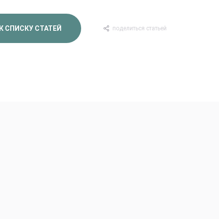
К СПИСКУ СТАТЕЙ
поделиться статьей
Невестам
Авторские Premium буке
Подарки Игрушки Откры
Уютный дом