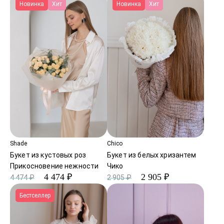
Новинка
Хит
Новинка
Хит
Shade
Chico
Букет из кустовых роз
Букет из белых хризантем
Прикосновение нежности
Чико
4 474 ₽
2 905 ₽
4 474 ₽
2 905 ₽
Бестселлер