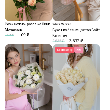
Розы нежно- розовые Пинк
White Capitan
Мондиаль
Букет из белых цветов Вайт
169 ₽
169 ₽
Капитан
3 832 ₽
3 832 ₽
Бестселлер
Хит