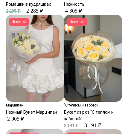
Ромашки в кудряшках
Нежность
2 285 ₽
4 305 ₽
2 285 ₽
Новинка
Новинка
Марципан
"С теплом и заботой"
Нежный Букет Марципан
Букет из роз "С теплом и
2 905 ₽
заботой"
3 191 ₽
3 191 ₽