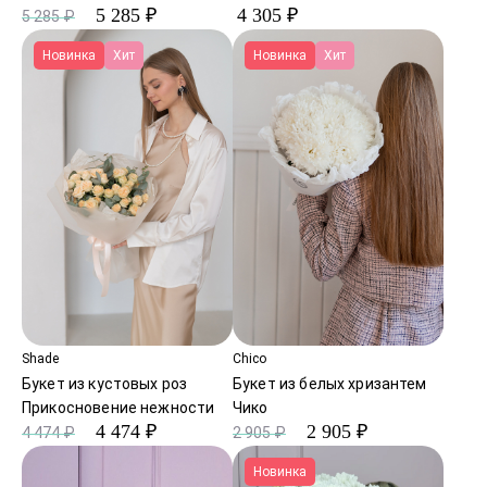
5 285 ₽
4 305 ₽
5 285 ₽
Новинка
Хит
Новинка
Хит
Shade
Chico
Букет из кустовых роз
Букет из белых хризантем
Прикосновение нежности
Чико
4 474 ₽
2 905 ₽
4 474 ₽
2 905 ₽
Новинка