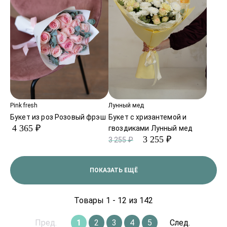
Pink fresh
Лунный мед
Букет из роз Розовый фрэш
Букет с хризантемой и
4 365 ₽
гвоздиками Лунный мед
3 255 ₽
3 255 ₽
ПОКАЗАТЬ ЕЩЁ
Товары 1 - 12 из 142
Пред.
1
2
3
4
5
След.