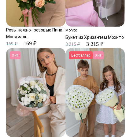
Розы нежно- розовые Пинк
Mohito
Мондиаль
Букет из Хризантем Мохито
169 ₽
3 215 ₽
169 ₽
3 215 ₽
Хит
Бестселлер
Хит