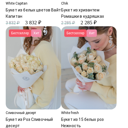
White Capitan
Chik
Букет из белых цветов Вайт
Букет из хризантем
Капитан
Ромашки в кудряшках
3 832 ₽
2 285 ₽
3 832 ₽
2 285 ₽
Бестселлер
Хит
Бестселлер
Хит
Сливочный десерт
White fresh
Букет из Роз Сливочный
Букет из 15 белых роз
десерт
Нежность