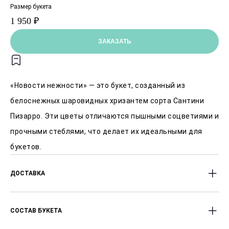
Размер букета
1 950 ₽
ЗАКАЗАТЬ
«Новости нежности» — это букет, созданный из
белоснежных шаровидных хризантем сорта Сантини
Пизарро. Эти цветы отличаются пышными соцветиями и
прочными стеблями, что делает их идеальными для
букетов.
ДОСТАВКА
Доставляем цветы с 8:00 до 23:00 часов.
СОСТАВ БУКЕТА
Оперативность доставки от 1 часа после заказа.