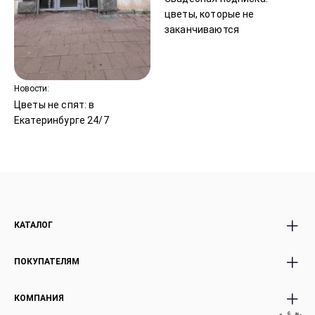
цветы, которые не
заканчиваются
Новости:
Цветы не спят: в
Екатеринбурге 24/7
КАТАЛОГ
Все Букеты
Авторские Premium
ПОКУПАТЕЛЯМ
Розы
букеты
Акции
Корзины с цветами
Доставка и оплата
КОМПАНИЯ
Экзотика россыпью
Эффект WoW
Условия возврата
И
●
М