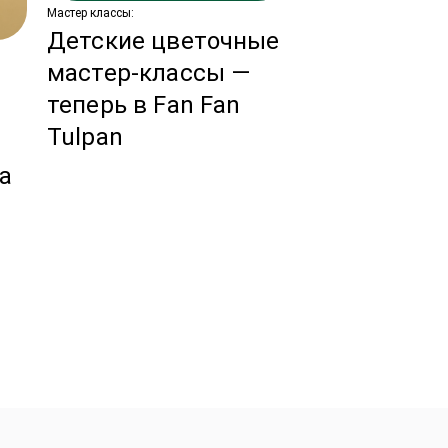
Мастер классы:
Детские цветочные
Новости:
мастер-классы —
Тренды сва
теперь в Fan Fan
флористики
Tulpan
ы
год!
за