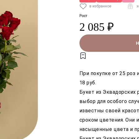
в избранное
х
Рост
2 085 ₽
Н
При покупке от 25 роз 
18 руб.
Букет из Эквадорских 
выбор для особого случ
известны своей красот
сроком цветения. Они
насыщенные цвета и п
Букет из Эквадорских 