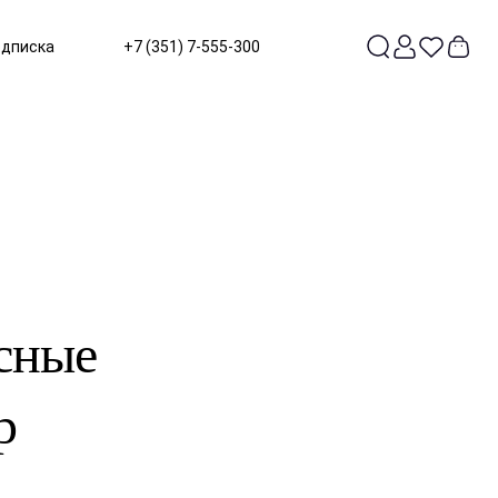
одписка
+7 (351) 7-555-300
сные
р