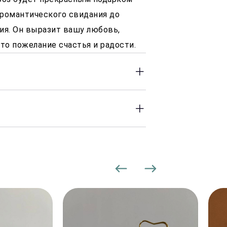
 романтического свидания до
ия. Он выразит вашу любовь,
то пожелание счастья и радости.
 до 23:00 часов. Оперативность
 заказа.
00 Р, в зависимости от района
 доставки могут увеличиваться.