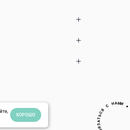
ты
тки
З
Я
А
В
Т
C
Ь
●
йте,
ХОРОШО
И
М
А
Н
С