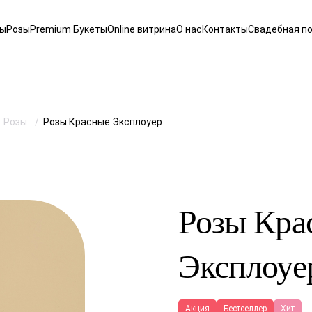
ты
Розы
Premium Букеты
Online витрина
О нас
Контакты
Свадебная п
Розы
Розы Красные Эксплоуер
Розы Кра
Эксплоуе
Акция
Бестселлер
Хит