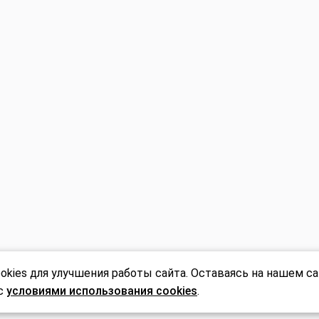
Невестам
Авторские Premium буке
Подарки Игрушки Откры
Уютный дом
и
ов cookie
kies для улучшения работы сайта. Оставаясь на нашем са
 с
условиями использования cookies
.