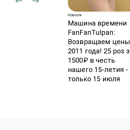
торые не
аканчиваются
Новости:
Машина времени
FanFanTulpan:
Возвращаем цен
2011 года! 25 роз 
1500₽ в честь
нашего 15-летия -
только 15 июля