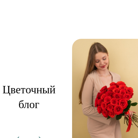
Цветочный
блог
сти:
вадебная
дписка: цветы,