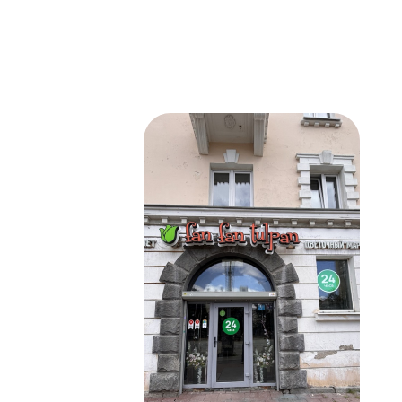
Ново
С
по