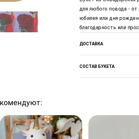
для любого повода - от
юбилея или дня рожден
благодарность или прос
ДОСТАВКА
Доставляем цветы с 8:00
СОСТАВ БУКЕТА
доставки от 1 часа после
Стоимость доставки от 3
Розы
города.
екомендуют:
В праздничные дни сроки