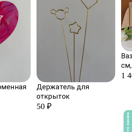
Ваз
см
1 4
рменная
Держатель для
открыток
50 ₽