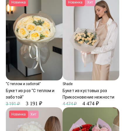
Новинка
Новинка
Хит
"С теплом и заботой"
Shade
Букет из роз "С теплом и
Букет из кустовых роз
заботой"
Прикосновение нежности
3 191 ₽
4 474 ₽
3 191 ₽
4 474 ₽
Новинка
Хит