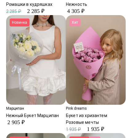
Ромашки в кудряшках
Нежность
2 285 ₽
4 305 ₽
2 285 ₽
Новинка
Хит
Марципан
Pink dreams
Нежный Букет Марципан
Букет из хризантем
2 905 ₽
Розовые мечты
1 935 ₽
1 935 ₽