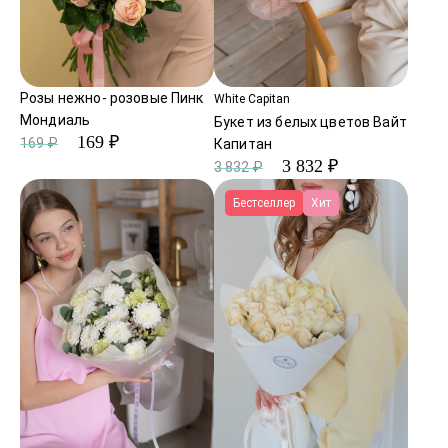
Розы нежно- розовые Пинк
White Capitan
Мондиаль
Букет из белых цветов Вайт
169 ₽
169 ₽
Капитан
3 832 ₽
3 832 ₽
Бестселлер
Хит