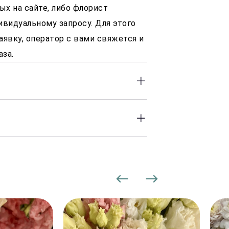
ых на сайте, либо флорист
ивидуальному запросу. Для этого
аявку, оператор с вами свяжется и
аза.
 до 23:00 часов. Оперативность
 заказа.
00 Р, в зависимости от района
 доставки могут увеличиваться.