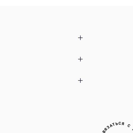
тки
А
М
Н
И
С
●
Я