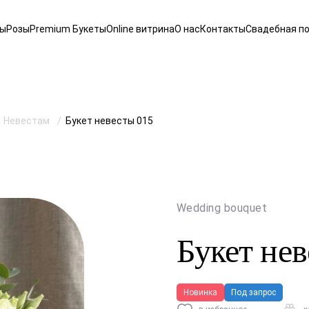
ты
Розы
Premium Букеты
Online витрина
О нас
Контакты
Свадебная п
Невестам
Букет невесты 015
Wedding bouquet
Букет нев
Новинка
Под запрос