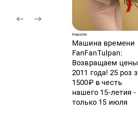
вадебная
дписка: цветы,
торые не
аканчиваются
Новости:
Машина времени
FanFanTulpan:
Возвращаем цен
2011 года! 25 роз 
1500₽ в честь
нашего 15-летия -
только 15 июля