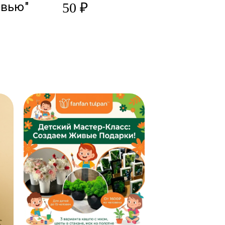
овью"
50 ₽