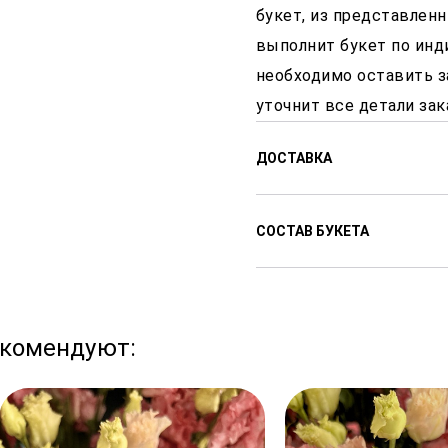
букет, из представленн
выполнит букет по инд
необходимо оставить з
уточнит все детали зак
ДОСТАВКА
Доставляем цветы с 8:00
СОСТАВ БУКЕТА
доставки от 1 часа после
Стоимость доставки от 3
Эустома
города.
екомендуют:
В праздничные дни сроки