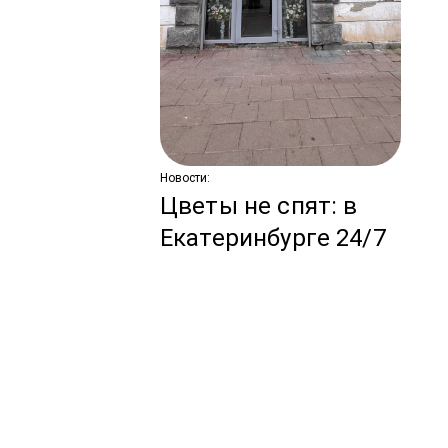
С
по
ко
з
Новости:
Цветы не спят: в
Екатеринбурге 24/7