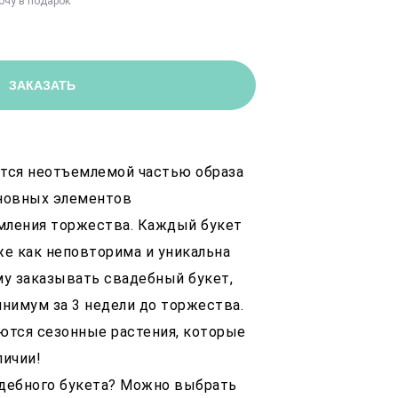
очу в подарок
ЗАКАЗАТЬ
тся неотъемлемой частью образа
сновных элементов
мления торжества. Каждый букет
же как неповторима и уникальна
му заказывать свадебный букет,
инимум за 3 недели до торжества.
ются сезонные растения, которые
личии!
адебного букета? Можно выбрать