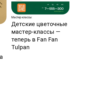
Мастер классы:
Детские цветочные
Новости:
мастер-классы —
Тренды сва
теперь в Fan Fan
флористики
Tulpan
ы
год!
за