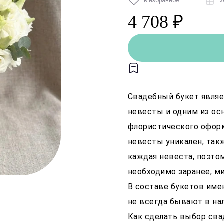
в избранное
х
4 708 ₽
Свадебный букет являе
невесты и одним из о
флористического офор
невесты уникален, так
каждая невеста, поэто
необходимо заранее, м
В составе букетов име
не всегда бывают в на
Как сделать выбор св