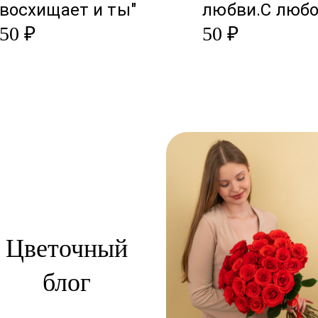
восхищает и ты"
любви.С люб
50 ₽
50 ₽
Цветочный
блог
сти: