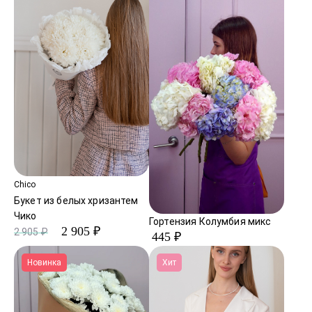
Chico
Букет из белых хризантем
Чико
Гортензия Колумбия микс
2 905 ₽
2 905 ₽
445 ₽
Новинка
Хит