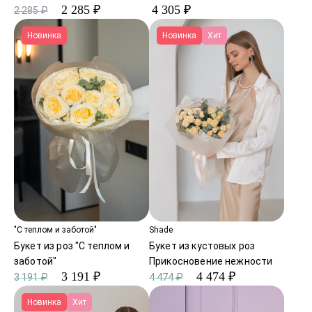
2 285 ₽
4 305 ₽
2 285 ₽
Новинка
Новинка
Хит
"С теплом и заботой"
Shade
Букет из роз "С теплом и
Букет из кустовых роз
заботой"
Прикосновение нежности
3 191 ₽
4 474 ₽
3 191 ₽
4 474 ₽
Новинка
Хит