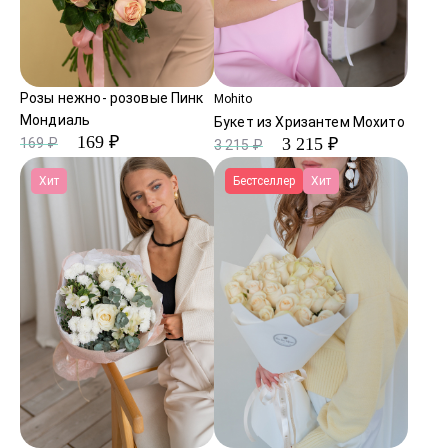
Розы нежно- розовые Пинк
Mohito
Мондиаль
Букет из Хризантем Мохито
169 ₽
3 215 ₽
169 ₽
3 215 ₽
Хит
Бестселлер
Хит