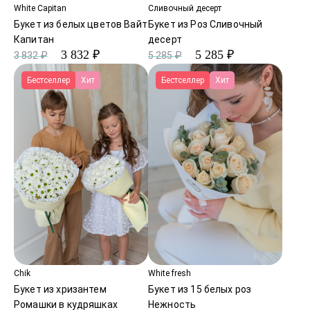
White Capitan
Сливочный десерт
Букет из белых цветов Вайт
Букет из Роз Сливочный
Капитан
десерт
3 832 ₽
5 285 ₽
3 832 ₽
5 285 ₽
Бестселлер
Хит
Бестселлер
Хит
Chik
White fresh
Букет из хризантем
Букет из 15 белых роз
Ромашки в кудряшках
Нежность