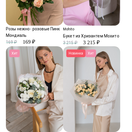
Розы нежно- розовые Пинк
Mohito
Мондиаль
Букет из Хризантем Мохито
169 ₽
3 215 ₽
169 ₽
3 215 ₽
Хит
Новинка
Хит