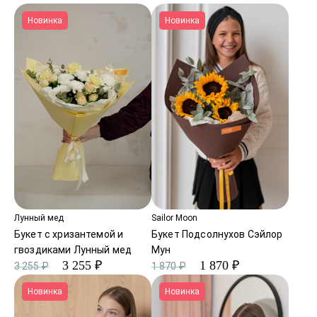
Новинка
Новинка
Лунный мед
Sailor Moon
Букет с хризантемой и
Букет Подсолнухов Сэйлор
гвоздиками Лунный мед
Мун
3 255 ₽
1 870 ₽
3 255 ₽
1 870 ₽
Новинка
Новинка