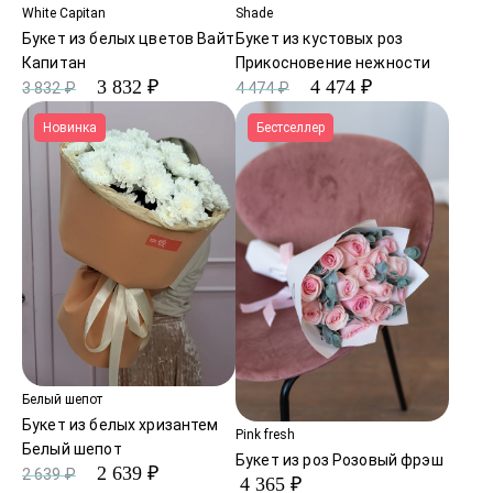
White Capitan
Shade
Букет из белых цветов Вайт
Букет из кустовых роз
Капитан
Прикосновение нежности
3 832 ₽
4 474 ₽
3 832 ₽
4 474 ₽
Новинка
Бестселлер
Белый шепот
Букет из белых хризантем
Pink fresh
Белый шепот
Букет из роз Розовый фрэш
2 639 ₽
2 639 ₽
4 365 ₽