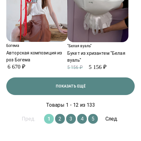
Богема
"Белая вуаль"
Авторская композиция из
Букет из хризантем "Белая
роз Богема
вуаль"
6 670 ₽
5 156 ₽
5 156 ₽
ПОКАЗАТЬ ЕЩЁ
Товары 1 - 12 из 133
Пред.
1
2
3
4
5
След.